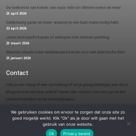
De toekomst van koken: van sous-vide tot slimme ovens en meer
23 april 2026
Gelijkmatig garen en meer: waarom je een bain marie nodig hebt
22 april 2026
Jouw motorjacht kopen of verkopen met dolman yachting
23 maart 2026
Waarom steeds meer nederlanders kiezen voor een elektrische fiets
23 januari 2026
Contact
Heb je een vraag of een opmerking of wil je graag bijdragen aan deze
blogsite met een leuk artikel? Neem dan contact met ons op via het
contactformulier op de contactpagina.
We gebruiken cookies om ervoor te zorgen dat onze site zo
goed mogelijk werkt. Klik "Ok" als je door wilt gaan met het
gebruik van onze website.
© Copyright 2021 - Twelvetwenty.nl
Ok
Privacy beleid