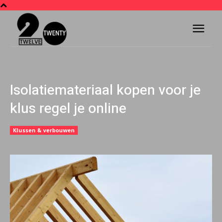
Isolatiemateriaal kopen voor je
klus regel je online
Klussen & verbouwen
20 januari 2022