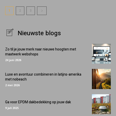
1
2
3
Nieuwste blogs
Zo til je jouw merk naar nieuwe hoogten met
maatwerk webshops
24 juni 2026
Luxe en avontuur combineren in latijns-amerika
met nobeach
2 mei 2026
Ga voor EPDM dakbedekking op jouw dak
9 juli 2025