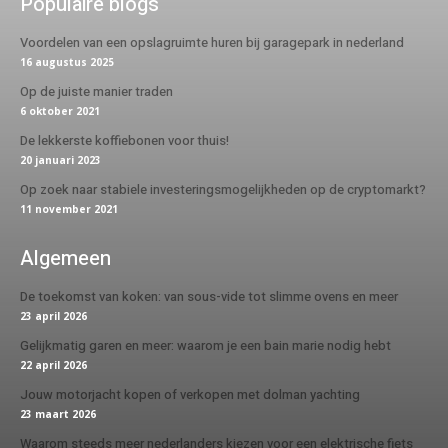
Populaire blogs
Voordelen van een opslagruimte huren bij garagepark in nederland
16 augustus 2025
Op de juiste manier traden
6 oktober 2021
De lekkerste koffiebonen voor thuis!
20 januari 2023
Op zoek naar stabiele investeringsmogelijkheden op de cryptomarkt?
11 november 2021
Algemeen
De toekomst van koken: van sous-vide tot slimme ovens en meer
23 april 2026
Gelijkmatig garen en meer: waarom je een bain marie nodig hebt
22 april 2026
Jouw motorjacht kopen of verkopen met dolman yachting
23 maart 2026
Waarom steeds meer nederlanders kiezen voor een elektrische fiets