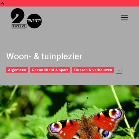
Woon- & tuinplezier
Algemeen
Gezondheid & sport
Klussen & verbouwen