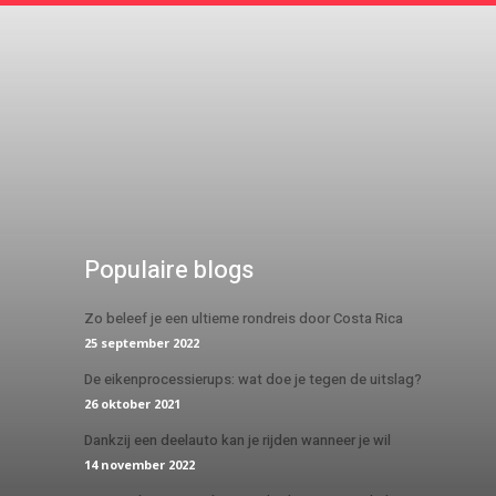
Populaire blogs
Zo beleef je een ultieme rondreis door Costa Rica
25 september 2022
De eikenprocessierups: wat doe je tegen de uitslag?
26 oktober 2021
Dankzij een deelauto kan je rijden wanneer je wil
14 november 2022