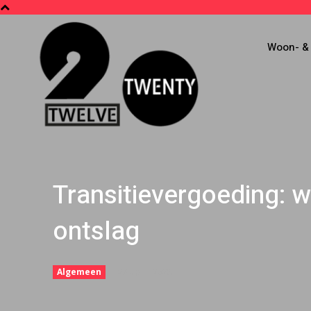
Woon- & 
Transitievergoeding: w
ontslag
29 april 2023
Algemeen