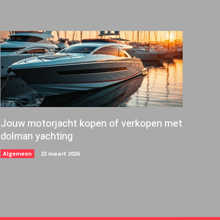
Jouw motorjacht kopen of verkopen met
dolman yachting
Algemeen
23 maart 2026