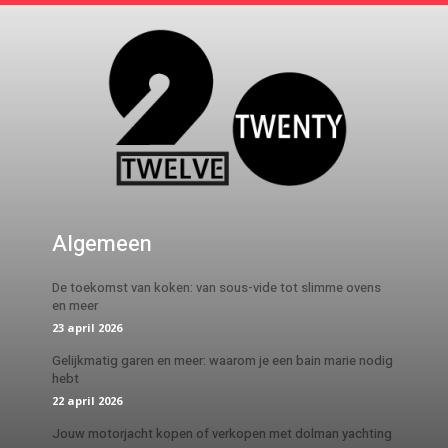
Algemeen
De toekomst van koken: van sous-vide tot slimme ovens
en meer
23 april 2026
Gelijkmatig garen en meer: waarom je een bain marie nodig
hebt
22 april 2026
Jouw motorjacht kopen of verkopen met dolman yachting