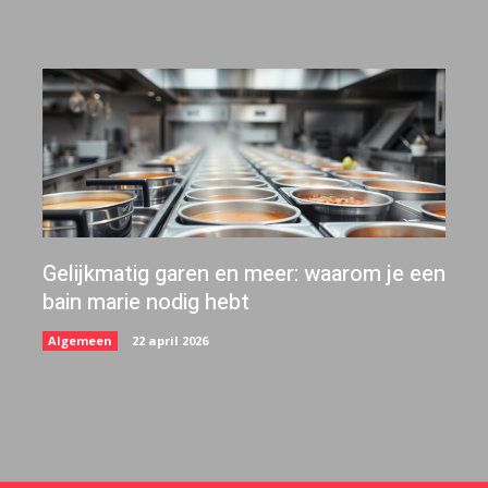
Gelijkmatig garen en meer: waarom je een
bain marie nodig hebt
Algemeen
22 april 2026