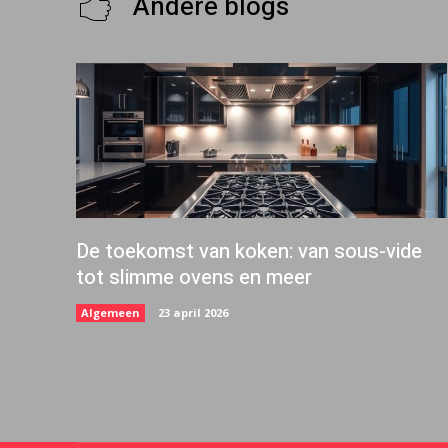
Andere blogs
De toekomst van koken: van sous-vide
tot slimme ovens en meer
Algemeen
23 april 2026