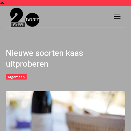
Nieuwe soorten kaas
uitproberen
Algemeen
31 mei 2022