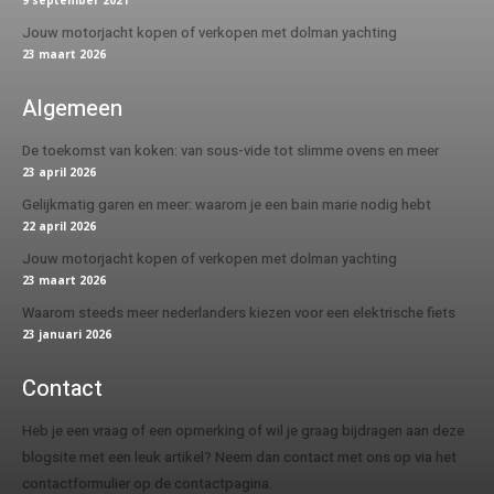
Jouw motorjacht kopen of verkopen met dolman yachting
23 maart 2026
Algemeen
De toekomst van koken: van sous-vide tot slimme ovens en meer
23 april 2026
Gelijkmatig garen en meer: waarom je een bain marie nodig hebt
22 april 2026
Jouw motorjacht kopen of verkopen met dolman yachting
23 maart 2026
Waarom steeds meer nederlanders kiezen voor een elektrische fiets
23 januari 2026
Contact
Heb je een vraag of een opmerking of wil je graag bijdragen aan deze
blogsite met een leuk artikel? Neem dan contact met ons op via het
contactformulier op de contactpagina.