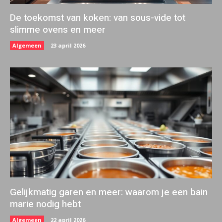
De toekomst van koken: van sous-vide tot
slimme ovens en meer
Algemeen
23 april 2026
Gelijkmatig garen en meer: waarom je een bain
marie nodig hebt
Algemeen
22 april 2026