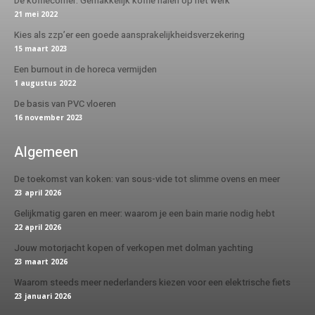
De koffiecorner: Gemakkelijk koffie halen op het werk
21 mei 2022
Kies als zzp’er een goede aansprakelijkheidsverzekering
15 maart 2023
Een burnout in de horeca vermijden
1 augustus 2022
De basis van PVC vloeren
16 november 2023
Algemeen
De toekomst van koken: van sous-vide tot slimme ovens en meer
23 april 2026
Gelijkmatig garen en meer: waarom je een bain marie nodig hebt
22 april 2026
Jouw motorjacht kopen of verkopen met dolman yachting
23 maart 2026
Waarom steeds meer nederlanders kiezen voor een elektrische fiets
23 januari 2026