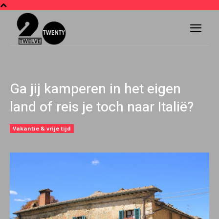
Ga jij kamperen in het eigen
land of reis je toch naar Italië?
Vakantie & vrije tijd
12 oktober 2022