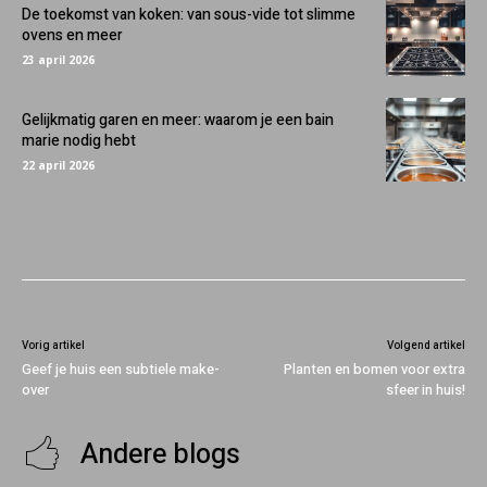
De toekomst van koken: van sous-vide tot slimme
ovens en meer
23 april 2026
Gelijkmatig garen en meer: waarom je een bain
marie nodig hebt
22 april 2026
Vorig artikel
Volgend artikel
Geef je huis een subtiele make-
Planten en bomen voor extra
over
sfeer in huis!
Andere blogs