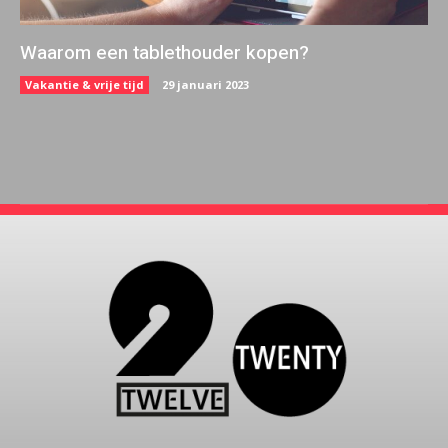
Waarom een tablethouder kopen?
Vakantie & vrije tijd
29 januari 2023