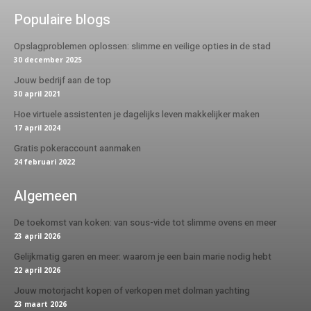
Populaire blogs
Opslagproblemen oplossen: slimme en veilige opties in de stad
30 december 2025
Jouw bedrijf aan de top
30 april 2021
Hoe virtuele assistenten je dagelijks leven makkelijker maken
17 april 2024
Gratis pokeraccount aanmaken
24 februari 2022
Algemeen
De toekomst van koken: van sous-vide tot slimme ovens en meer
23 april 2026
Gelijkmatig garen en meer: waarom je een bain marie nodig hebt
22 april 2026
Jouw motorjacht kopen of verkopen met dolman yachting
23 maart 2026