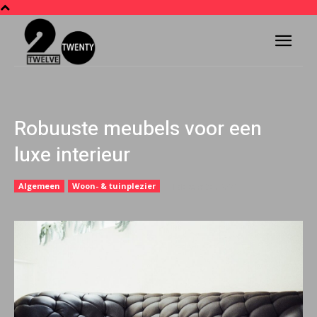
Robuuste meubels voor een
luxe interieur
Algemeen
Woon- & tuinplezier
1 december 2021