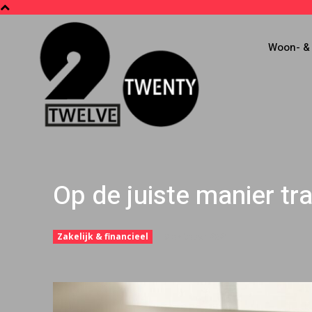
Woon- & 
Op de juiste manier tr
6 oktober 2021
Zakelijk & financieel