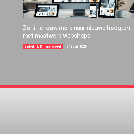
Zo til je jouw merk naar nieuwe hoogten
met maatwerk webshops
Zakelijk & financieel
24 juni 2026