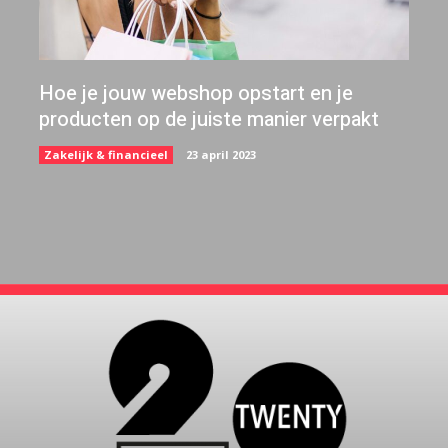
Hoe je jouw webshop opstart en je
producten op de juiste manier verpakt
Zakelijk & financieel
23 april 2023