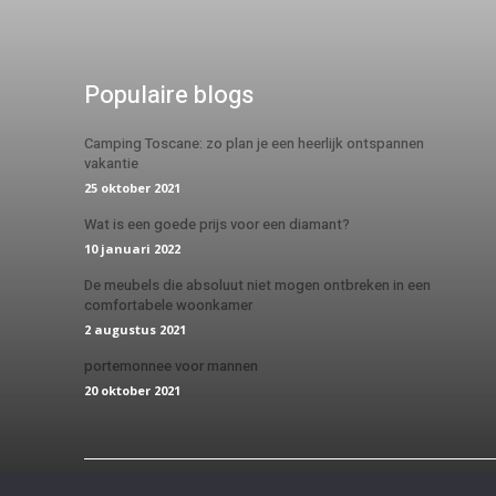
Populaire blogs
Camping Toscane: zo plan je een heerlijk ontspannen
vakantie
25 oktober 2021
Wat is een goede prijs voor een diamant?
10 januari 2022
De meubels die absoluut niet mogen ontbreken in een
comfortabele woonkamer
2 augustus 2021
portemonnee voor mannen
20 oktober 2021