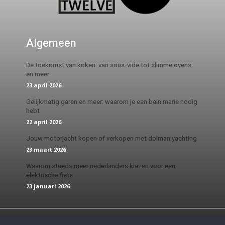
Algemeen
De toekomst van koken: van sous-vide tot slimme ovens
en meer
23 april 2026
Gelijkmatig garen en meer: waarom je een bain marie nodig
hebt
22 april 2026
Jouw motorjacht kopen of verkopen met dolman yachting
23 maart 2026
Waarom steeds meer nederlanders kiezen voor een
elektrische fiets
23 januari 2026