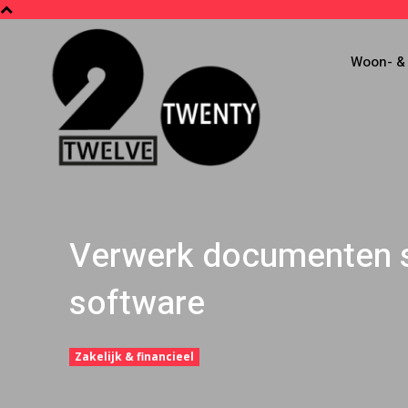
Woon- & 
Verwerk documenten sn
software
28 juli 2022
Zakelijk & financieel