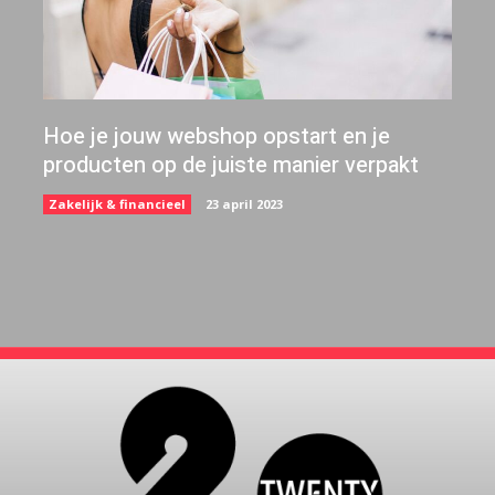
Hoe je jouw webshop opstart en je
producten op de juiste manier verpakt
Zakelijk & financieel
23 april 2023