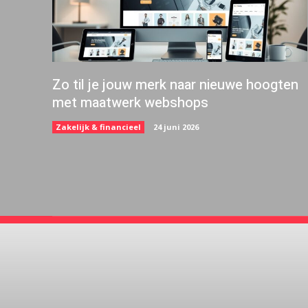
Zo til je jouw merk naar nieuwe hoogten
met maatwerk webshops
Zakelijk & financieel
24 juni 2026