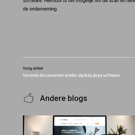
software. Hierdoor is het mogelijk om de scan en her
de onderneming.
Vorig artikel
Verwerk documenten sneller dankzij deze software
Andere blogs