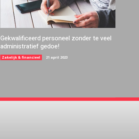
Gekwalificeerd personeel zonder te veel
administratief gedoe!
Zakelijk & financieel
21 april 2023