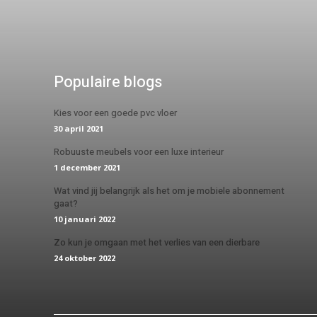
Populaire blogs
Kies voor een goede pvc vloer
30 april 2021
Robuuste meubels voor een luxe interieur
1 december 2021
Wat vind jij belangrijk als het om je mobiele abonnement
gaat?
10 januari 2022
Zo kun je omgaan met het verlies van een dierbare
24 oktober 2022