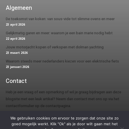
Algemeen
De toekomst van koken: van sous-vide tot slimme ovens en meer
23 april 2026
Gelijkmatig garen en meer: waarom je een bain marie nodig hebt
22 april 2026
Jouw motorjacht kopen of verkopen met dolman yachting
23 maart 2026
Waarom steeds meer nederlanders kiezen voor een elektrische fiets
23 januari 2026
Contact
Heb je een vraag of een opmerking of wil je graag bijdragen aan deze
blogsite met een leuk artikel? Neem dan contact met ons op via het
contactformulier op de contactpagina.
We gebruiken cookies om ervoor te zorgen dat onze site zo
goed mogelijk werkt. Klik "Ok" als je door wilt gaan met het