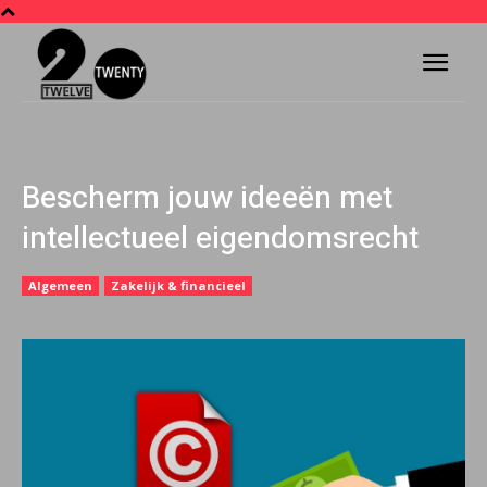
Bescherm jouw ideeën met
intellectueel eigendomsrecht
Algemeen
Zakelijk & financieel
17 januari 2022